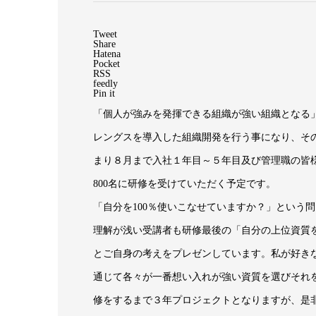
Tweet
Share
Hatena
Pocket
RSS
feedly
Pin it
「個人が強みを発揮できる組織が強い組織となる」
レングスを導入した組織開発を行う事になり、そ
まり８月まで入社１年目～５年目及び管理職の皆様
800名に研修を受けていただく予定です。
「自分を100％使いこなせていますか？」という
理解が浅い受講者も研修最後の「自分の上位資質
とご自身の考えをプレゼンしています。私が好き
通じて各々が一番想い入れが強い資質を選びそれ
修をするまで３年プロジェクトとなりますが、是