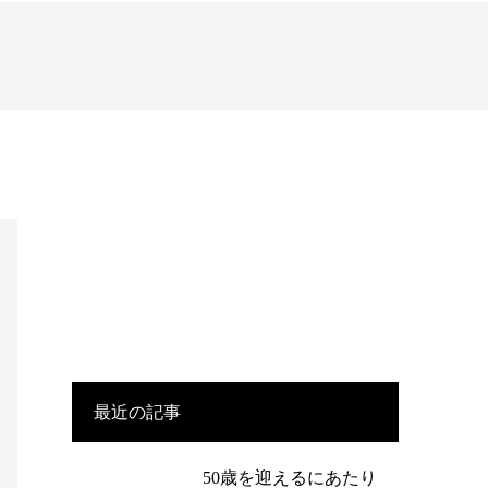
クリフトンストレングス
個人事業主向けセミナー
マネージャー・エグゼクティ
ブ向けコーチング
最近の記事
50歳を迎えるにあたり