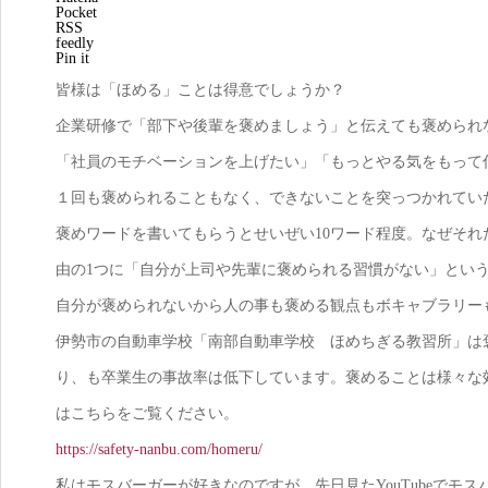
Pocket
RSS
feedly
Pin it
皆様は「ほめる」ことは得意でしょうか？
企業研修で「部下や後輩を褒めましょう」と伝えても褒められ
「社員のモチベーションを上げたい」「もっとやる気をもって
１回も褒められることもなく、できないことを突っつかれてい
褒めワードを書いてもらうとせいぜい10ワード程度。なぜそ
由の1つに「自分が上司や先輩に褒められる習慣がない」とい
自分が褒められないから人の事も褒める観点もボキャブラリー
伊勢市の自動車学校「南部自動車学校 ほめちぎる教習所」は
り、も卒業生の事故率は低下しています。褒めることは様々な
はこちらをご覧ください。
https://safety-nanbu.com/homeru/
私はモスバーガーが好きなのですが、先日見たYouTubeでモ